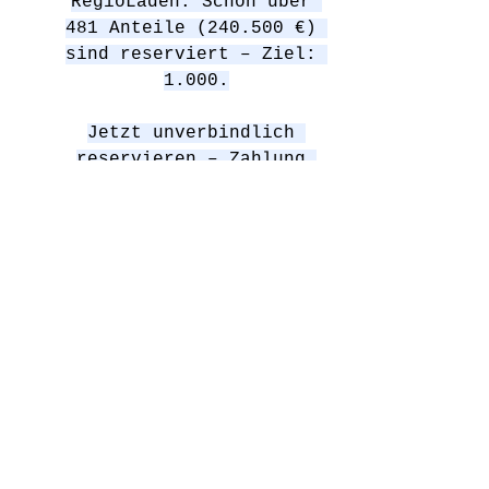
RegioLaden. Schon über 
481 Anteile (240.500 €) 
sind reserviert – Ziel: 
1.000.
Jetzt unverbindlich 
reservieren – Zahlung 
erst, 
wenn’s konkret wird.
Was einer nicht 
schafft, das schaffen 
viele!
Infos & Mitmachen: 
www.unser-mesnerhaus.de
Unsere nächsten Schritte